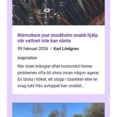
Rörmokare jour stockholm snabb hjälp
när vattnet inte kan vänta
09 februari 2026
Karl Lindgren
inspiration
När rören krånglar efter kontorstid hinner
problemen ofta bli stora innan någon agerar.
En läcka i köket, ett stopp i toaletten eller en
svag lukt från avloppet kan snabbt
utvecklas till översvämning,...