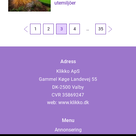
utemiljöer
1
2
3
4
…
35
Adress
web:
www.klikko.dk
Menu
Annonsering