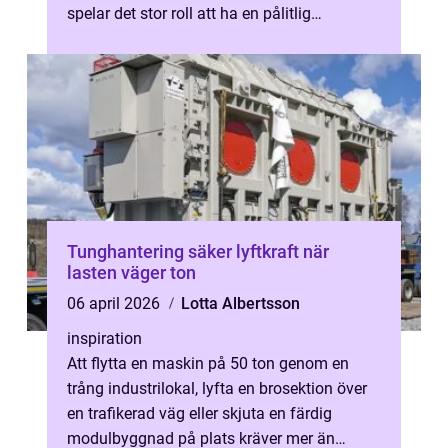
spelar det stor roll att ha en pålitlig
rörmokare nära. En Rörmokare Söde...
Tunghantering säker lyftkraft när
lasten väger ton
06 april 2026
Lotta Albertsson
inspiration
Att flytta en maskin på 50 ton genom en
trång industrilokal, lyfta en brosektion över
en trafikerad väg eller skjuta en färdig
modulbyggnad på plats kräver mer än