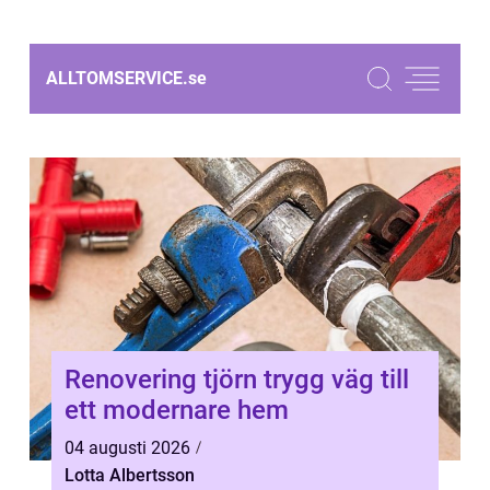
ALLTOMSERVICE.
se
Renovering tjörn trygg väg till
ett modernare hem
04 augusti 2026
Lotta Albertsson