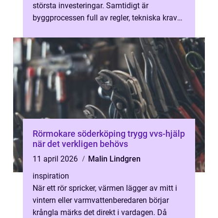
största investeringar. Samtidigt är
byggprocessen full av regler, tekniska krav
och beslut som behöver bli rätt fr...
Rörmokare söderköping trygg vvs-hjälp
när det verkligen behövs
11 april 2026
Malin Lindgren
inspiration
När ett rör spricker, värmen lägger av mitt i
vintern eller varmvattenberedaren börjar
krångla märks det direkt i vardagen. Då