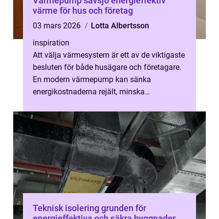
Värmepump sävsjö energieffektiv
värme för hus och företag
03 mars 2026
Lotta Albertsson
inspiration
Att välja värmesystem är ett av de viktigaste
besluten för både husägare och företagare.
En modern värmepump kan sänka
energikostnaderna rejält, minska
klimatpåverkan och skapa jämn, behaglig
värme år...
Teknisk isolering grunden för
energieffektiva och säkra byggnader