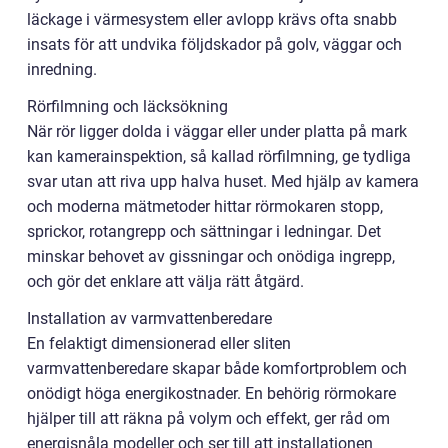
läckage i värmesystem eller avlopp krävs ofta snabb
insats för att undvika följdskador på golv, väggar och
inredning.
Rörfilmning och läcksökning
När rör ligger dolda i väggar eller under platta på mark
kan kamerainspektion, så kallad rörfilmning, ge tydliga
svar utan att riva upp halva huset. Med hjälp av kamera
och moderna mätmetoder hittar rörmokaren stopp,
sprickor, rotangrepp och sättningar i ledningar. Det
minskar behovet av gissningar och onödiga ingrepp,
och gör det enklare att välja rätt åtgärd.
Installation av varmvattenberedare
En felaktigt dimensionerad eller sliten
varmvattenberedare skapar både komfortproblem och
onödigt höga energikostnader. En behörig rörmokare
hjälper till att räkna på volym och effekt, ger råd om
energisnåla modeller och ser till att installationen