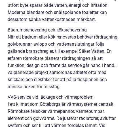
utfört byte sparar både vatten, energi och irritation.
Moderna blandare och snålspolande toaletter kan
dessutom sänka vattenkostnaden märkbart.
Badrumsrenovering och köksrenovering
När ett badrum eller kök renoveras behöver rördragning,
golvbrunnar, avlopp och vattenanslutningar följa
gällande branschregler, till exempel Säker Vatten. En
erfaren rörmokare planerar rördragningen så att
funktion, design och framtida service går hand i hand. I
välplanerade projekt samordnas arbetet ofta med
snickare och elektriker för att hålla tidsplanen och
minska risken för misstag.
VVS-service vid läckage och värmeproblem
I ett klimat som Göteborgs är värmesystemet centralt.
Rörmokare felsöker värmepannor, värmepumpar,
element och golvvärme. De justerar radiatorer, avluftar
system och ser till att värmen fördelas jämnt. Vid