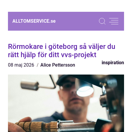
ALLTOMSERVICE.
se
Rörmokare i göteborg så väljer du
rätt hjälp för ditt vvs-projekt
inspiration
08 maj 2026
Alice Pettersson