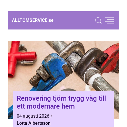
ALLTOMSERVICE.
se
Renovering tjörn trygg väg till
ett modernare hem
04 augusti 2026
Lotta Albertsson