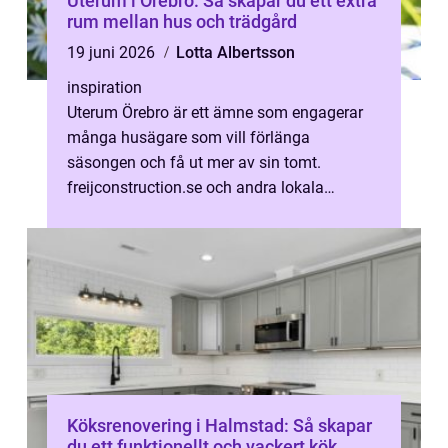
Uterum i Örebro: Så skapar du ett extra
rum mellan hus och trädgård
19 juni 2026
Lotta Albertsson
inspiration
Uterum Örebro är ett ämne som engagerar
många husägare som vill förlänga
säsongen och få ut mer av sin tomt.
freijconstruction.se och andra lokala
byggf&...
Köksrenovering i Halmstad: Så skapar
du ett funktionellt och vackert kök