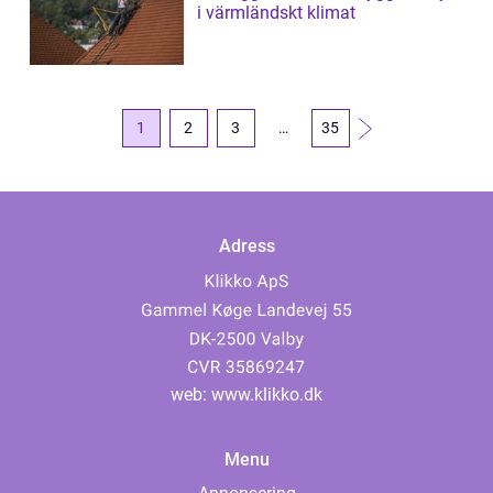
i värmländskt klimat
1
2
3
…
35
Adress
web:
www.klikko.dk
Menu