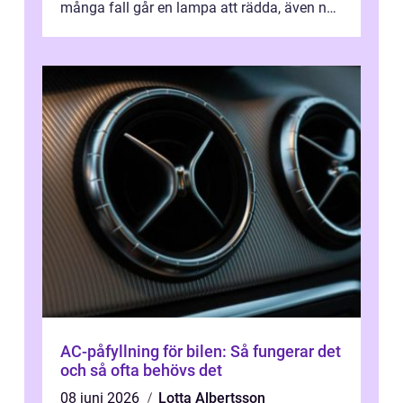
många fall går en lampa att rädda, även när
den ser hopplös ut. Med rätt kuns...
AC-påfyllning för bilen: Så fungerar det
och så ofta behövs det
08 juni 2026
Lotta Albertsson