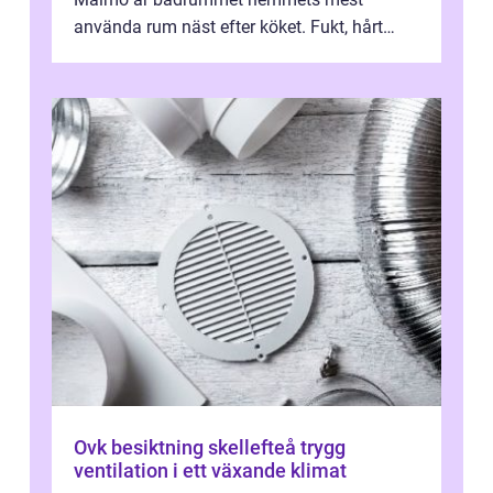
använda rum näst efter köket. Fukt, hårt
vatten och tät stadsbebyggelse ställer höga
...
Ovk besiktning skellefteå trygg
ventilation i ett växande klimat