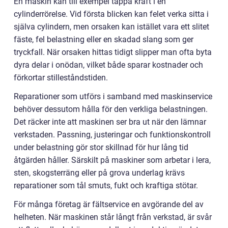
En maskin kan till exempel tappa kraft i en
cylinderrörelse. Vid första blicken kan felet verka sitta i
själva cylindern, men orsaken kan istället vara ett slitet
fäste, fel belastning eller en skadad slang som ger
tryckfall. När orsaken hittas tidigt slipper man ofta byta
dyra delar i onödan, vilket både sparar kostnader och
förkortar stilleståndstiden.
Reparationer som utförs i samband med maskinservice
behöver dessutom hålla för den verkliga belastningen.
Det räcker inte att maskinen ser bra ut när den lämnar
verkstaden. Passning, justeringar och funktionskontroll
under belastning gör stor skillnad för hur lång tid
åtgärden håller. Särskilt på maskiner som arbetar i lera,
sten, skogsterräng eller på grova underlag krävs
reparationer som tål smuts, fukt och kraftiga stötar.
För många företag är fältservice en avgörande del av
helheten. När maskinen står långt från verkstad, är svår