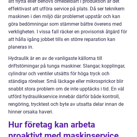
att flytta eller behövs omedelbart i produktion är det
effektivast att utföra service på plats. Då ser teknikern
maskinen i den miljö där problemet uppstår och kan
göra bedömningar som stämmer bättre överens med
verkligheten. I vissa fall räcker en provisorisk åtgärd för
att hålla igång jobbet tills en större reparation kan
planeras in.
Hydraulik är en av de vanligaste källorna till
driftstörningar på tunga maskiner. Slangar, kopplingar,
cylindrar och ventiler utsätts för höga tryck och
ständiga rörelser. Små läckage eller mikrosprickor blir
snabbt stora problem om de inte upptäcks i tid. En väl
utförd hydraulikservice innebär därför både kontroll,
rengöring, trycktest och byte av utsatta delar innan de
hinner orsaka haveri.
Hur företag kan arbeta
proaktivt med maskinservice