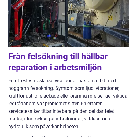
Från felsökning till hållbar
reparation i arbetsmiljön
En effektiv maskinservice börjar nästan alltid med
noggrann felsökning. Symtom som ljud, vibrationer,
kraftförlust, oljeläckage eller ojämna rörelser ger viktiga
ledtrådar om var problemet sitter. En erfaren
servicetekniker tittar inte bara på den del där felet
märks, utan också på infästningar, slitdelar och
hydraulik som påverkar helheten.