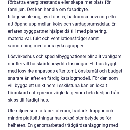
förbättra energiprestanda eller skapa mer plats för
familjen. Det kan handla om fasadbyte,
tilläggsisolering, nya fönster, badrumsrenovering eller
att öppna upp mellan köks och vardagsrumsdelar. En
erfaren byggpartner hjälper då till med planering,
materialval, fukt och ventilationsfrågor samt
samordning med andra yrkesgrupper.
Lösvirkeshus och specialbyggnationer blir allt vanligare
när fler vill ha skräddarsydda lösningar. Ett hus byggt
med lösvirke anpassas efter tomt, önskemål och budget
snarare än efter en färdig katalogmodell. För den som
vill bygga ett unikt hem i eskilstuna kan en lokalt
förankrad entreprenör vägleda genom hela kedjan från
skiss till färdigt hus.
Utemiljöer som altaner, uterum, trädäck, trappor och
mindre plattsättningar har också stor betydelse för
helheten. En genomarbetad trädgårdsanläggning med