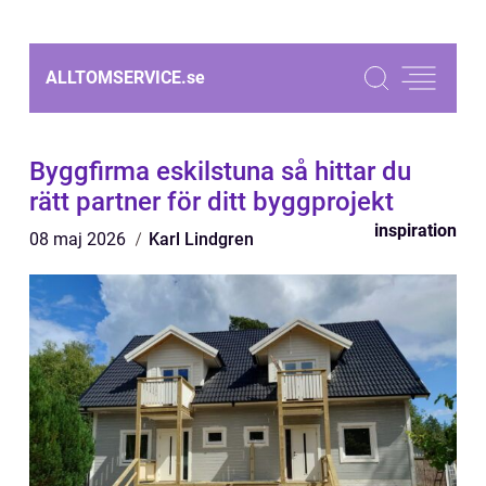
ALLTOMSERVICE.
se
Byggfirma eskilstuna så hittar du
rätt partner för ditt byggprojekt
inspiration
08 maj 2026
Karl Lindgren