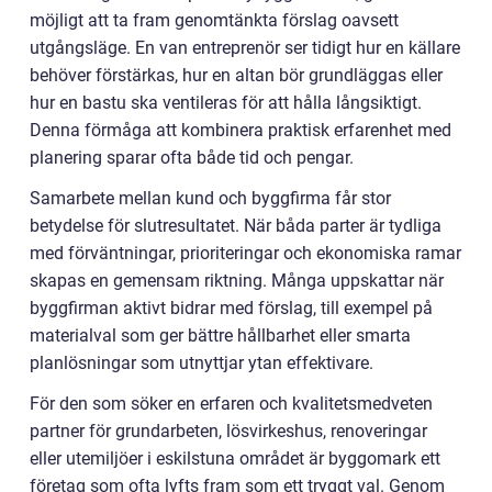
möjligt att ta fram genomtänkta förslag oavsett
utgångsläge. En van entreprenör ser tidigt hur en källare
behöver förstärkas, hur en altan bör grundläggas eller
hur en bastu ska ventileras för att hålla långsiktigt.
Denna förmåga att kombinera praktisk erfarenhet med
planering sparar ofta både tid och pengar.
Samarbete mellan kund och byggfirma får stor
betydelse för slutresultatet. När båda parter är tydliga
med förväntningar, prioriteringar och ekonomiska ramar
skapas en gemensam riktning. Många uppskattar när
byggfirman aktivt bidrar med förslag, till exempel på
materialval som ger bättre hållbarhet eller smarta
planlösningar som utnyttjar ytan effektivare.
För den som söker en erfaren och kvalitetsmedveten
partner för grundarbeten, lösvirkeshus, renoveringar
eller utemiljöer i eskilstuna området är byggomark ett
företag som ofta lyfts fram som ett tryggt val. Genom