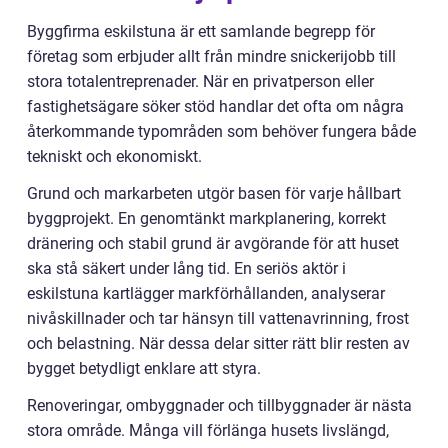
Byggfirma eskilstuna är ett samlande begrepp för
företag som erbjuder allt från mindre snickerijobb till
stora totalentreprenader. När en privatperson eller
fastighetsägare söker stöd handlar det ofta om några
återkommande typområden som behöver fungera både
tekniskt och ekonomiskt.
Grund och markarbeten utgör basen för varje hållbart
byggprojekt. En genomtänkt markplanering, korrekt
dränering och stabil grund är avgörande för att huset
ska stå säkert under lång tid. En seriös aktör i
eskilstuna kartlägger markförhållanden, analyserar
nivåskillnader och tar hänsyn till vattenavrinning, frost
och belastning. När dessa delar sitter rätt blir resten av
bygget betydligt enklare att styra.
Renoveringar, ombyggnader och tillbyggnader är nästa
stora område. Många vill förlänga husets livslängd,