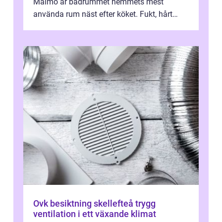
Malmö är badrummet hemmets mest
använda rum näst efter köket. Fukt, hårt
vatten och tät stadsbebyggelse ställer höga
...
Ovk besiktning skellefteå trygg
ventilation i ett växande klimat