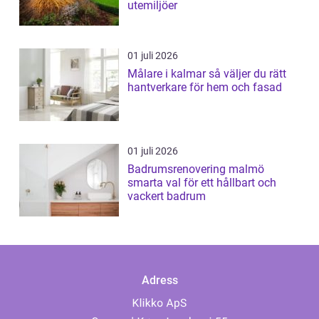
utemiljöer
01 juli 2026
Målare i kalmar så väljer du rätt
hantverkare för hem och fasad
01 juli 2026
Badrumsrenovering malmö
smarta val för ett hållbart och
vackert badrum
Adress