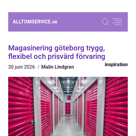
ALLTOMSERVICE.
se
Magasinering göteborg trygg,
flexibel och prisvärd förvaring
inspiration
30 juni 2026
Malin Lindgren