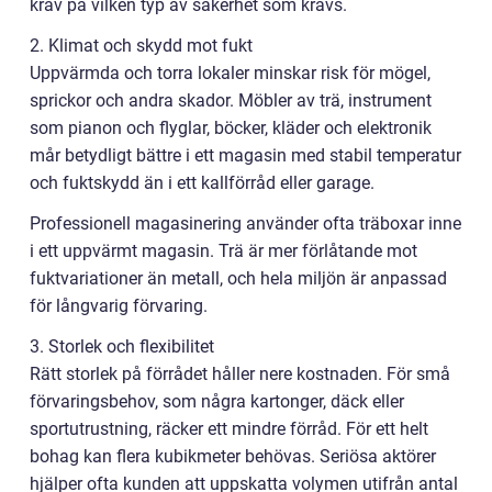
krav på vilken typ av säkerhet som krävs.
2. Klimat och skydd mot fukt
Uppvärmda och torra lokaler minskar risk för mögel,
sprickor och andra skador. Möbler av trä, instrument
som pianon och flyglar, böcker, kläder och elektronik
mår betydligt bättre i ett magasin med stabil temperatur
och fuktskydd än i ett kallförråd eller garage.
Professionell magasinering använder ofta träboxar inne
i ett uppvärmt magasin. Trä är mer förlåtande mot
fuktvariationer än metall, och hela miljön är anpassad
för långvarig förvaring.
3. Storlek och flexibilitet
Rätt storlek på förrådet håller nere kostnaden. För små
förvaringsbehov, som några kartonger, däck eller
sportutrustning, räcker ett mindre förråd. För ett helt
bohag kan flera kubikmeter behövas. Seriösa aktörer
hjälper ofta kunden att uppskatta volymen utifrån antal