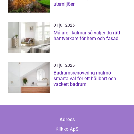
utemiljöer
01 juli 2026
Målare i kalmar så väljer du rätt
hantverkare för hem och fasad
01 juli 2026
Badrumsrenovering malmö
smarta val för ett hållbart och
vackert badrum
Adress