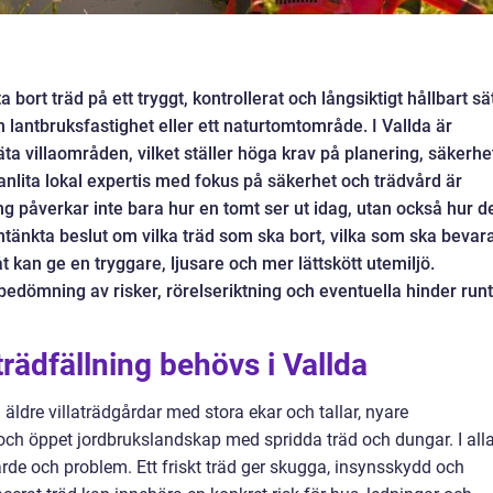
 bort träd på ett tryggt, kontrollerat och långsiktigt hållbart sät
n lantbruksfastighet eller ett naturtomtområde. I Vallda är
 täta villaområden, vilket ställer höga krav på planering, säkerhe
 anlita lokal expertis med fokus på säkerhet och trädvård är
ing påverkar inte bara hur en tomt ser ut idag, utan också hur d
mtänkta beslut om vilka träd som ska bort, vilka som ska bevar
kan ge en tryggare, ljusare och mer lättskött utemiljö.
bedömning av risker, rörelseriktning och eventuella hinder runt
trädfällning behövs i Vallda
 äldre villaträdgårdar med stora ekar och tallar, nyare
ch öppet jordbrukslandskap med spridda träd och dungar. I all
rde och problem. Ett friskt träd ger skugga, insynsskydd och