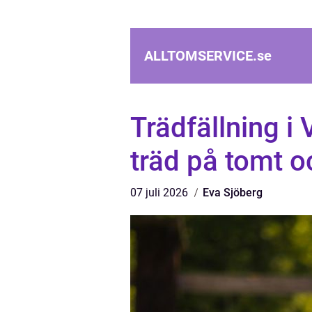
ALLTOMSERVICE.
se
Trädfällning i 
träd på tomt 
07 juli 2026
Eva Sjöberg