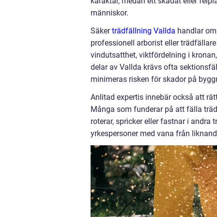
karaktär, medan ett skadat eller felpl
människor.
Säker
trädfällning Vallda
handlar om a
professionell arborist eller trädfälla
vindutsatthet, viktfördelning i kronan
delar av Vallda krävs ofta sektionsfäll
minimeras risken för skador på byggna
Anlitad expertis innebär också att rä
Många som funderar på att fälla träd 
roterar, spricker eller fastnar i andra
yrkespersoner med vana från liknand