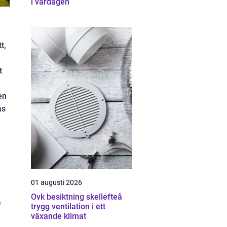
i vardagen
t,
t
en
as
01 augusti 2026
Ovk besiktning skellefteå
a
trygg ventilation i ett
växande klimat