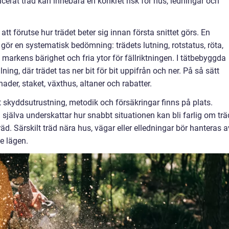
acerat träd kan innebära en konkret risk för hus, ledningar och
tt förutse hur trädet beter sig innan första snittet görs. En
re gör en systematisk bedömning: trädets lutning, rotstatus, röta,
, markens bärighet och fria ytor för fällriktningen. I tätbebyggda
ning, där trädet tas ner bit för bit uppifrån och ner. På så sätt
der, staket, växthus, altaner och rabatter.
tt skyddsutrustning, metodik och försäkringar finns på plats.
själva underskattar hur snabbt situationen kan bli farlig om trä
 träd. Särskilt träd nära hus, vägar eller elledningar bör hanteras a
e lägen.