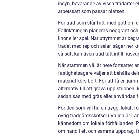
insyn, bevarande av vissa trädarter e
arbetssätt som passar platsen.
För träd som står fritt, med gott om u
Fällriktningen planeras noggrant och 
linor eller spel. När utrymmet är begr
trädet med rep och selar, sågar ner kr
så sätt kan även träd tätt intill husv
När stammen väl är nere fortsätter ar
fastighetsägare väljer att behålla de
material körs bort. För att få en jämn
alternativ till att gräva upp stubbe
sedan sås med gräs eller användas fö
För den som vill ha en trygg, lokalt f
övrig trädgårdsskötsel i Vallda är 
kännedom om lokala förhållanden. På 
om hand i ett och samma uppdrag, frå