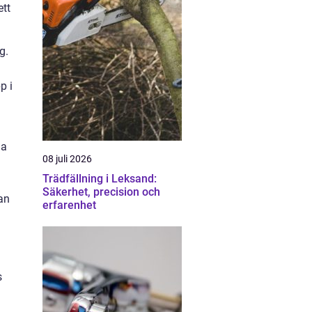
ett
g.
p i
ga
08 juli 2026
Trädfällning i Leksand:
Säkerhet, precision och
an
erfarenhet
s