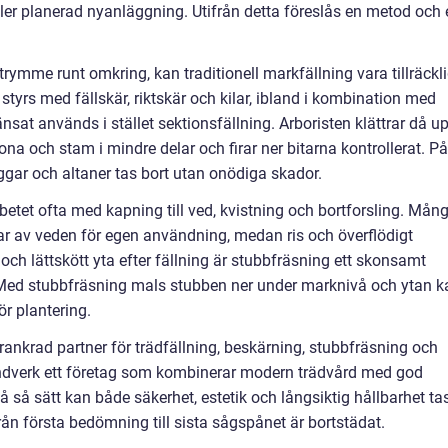
ller planerad nyanläggning. Utifrån detta föreslås en metod och 
trymme runt omkring, kan traditionell markfällning vara tillräckli
styrs med fällskär, riktskär och kilar, ibland i kombination med
änsat används i stället sektionsfällning. Arboristen klättrar då up
ona och stam i mindre delar och firar ner bitarna kontrollerat. På
äggar och altaner tas bort utan onödiga skador.
betet ofta med kapning till ved, kvistning och bortforsling. Mån
lar av veden för egen användning, medan ris och överflödigt
 och lättskött yta efter fällning är stubbfräsning ett skonsamt
n. Med stubbfräsning mals stubben ner under marknivå och ytan k
r plantering.
örankrad partner för trädfällning, beskärning, stubbfräsning och
Landverk ett företag som kombinerar modern trädvård med god
så sätt kan både säkerhet, estetik och långsiktig hållbarhet ta
n första bedömning till sista sågspånet är bortstädat.