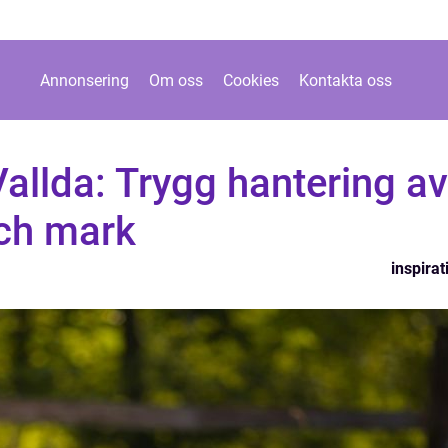
Annonsering
Om oss
Cookies
Kontakta oss
Vallda: Trygg hantering av
och mark
inspirat