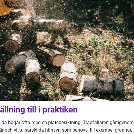
llning till i praktiken
allda börjar ofta med en platsbesiktning. Trädfällaren går igenom
t är och vilka särskilda hänsyn som behövs, till exempel grannar,