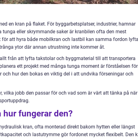
ed en kran på flaket. För byggarbetsplatser, industrier, hamnar
a tunga eller skrymmande saker är kranbilen ofta den mest
et för att hyra både mobilkran och lastbil kan samma fordon lyfta
 trånga ytor där annan utrustning inte kommer åt.
lt från att lyfta takstolar och byggmaterial till att transportera
 planera ett projekt med många tunga moment är förståelsen för
ar och hur den bokas en viktig del i att undvika förseningar och
, vilka jobb den passar för och vad som är värt att tänka på när
ansportuppdrag.
h hur fungerar den?
 hydraulisk kran, ofta monterad direkt bakom hytten eller längst
tkapacitet och lastutrymme gör fordonet mycket flexibelt. Den 