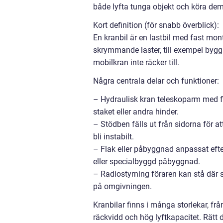
både lyfta tunga objekt och köra dem 
Kort definition (för snabb överblick):
En kranbil är en lastbil med fast mon
skrymmande laster, till exempel byggma
mobilkran inte räcker till.
Några centrala delar och funktioner:
– Hydraulisk kran teleskoparm med fle
staket eller andra hinder.
– Stödben fälls ut från sidorna för att
bli instabilt.
– Flak eller påbyggnad anpassat efter 
eller specialbyggd påbyggnad.
– Radiostyrning föraren kan stå där s
på omgivningen.
Kranbilar finns i många storlekar, fr
räckvidd och hög lyftkapacitet. Rätt