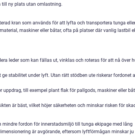
till ny plats utan omlastning.
terad kran som används för att lyfta och transportera tunga elle
terial, maskiner eller båtar, ofta på platser där vanlig lastbil el
ra leder som kan fällas ut, vinklas och roteras för att nå över h
 ge stabilitet under lyft. Utan rätt stödben ute riskerar fordonet a
uppdrag, till exempel plant flak för pallgods, maskiner eller båt
ikten är bäst, vilket höjer säkerheten och minskar risken för ska
ån mindre fordon för innerstadsmiljö till tunga ekipage med lång
 dimensionering är avgörande, eftersom lyftförmågan minskar ju