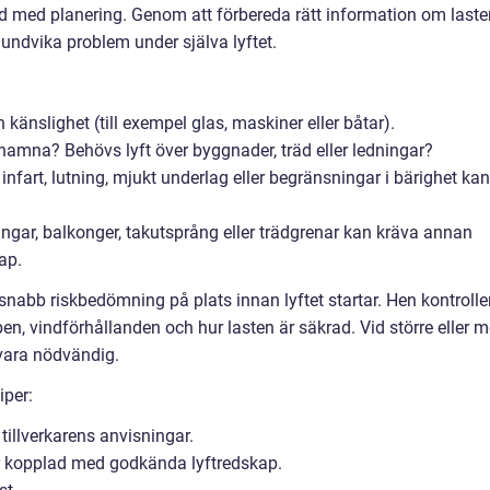
tid med planering. Genom att förbereda rätt information om laste
undvika problem under själva lyftet.
 känslighet (till exempel glas, maskiner eller båtar).
 hamna? Behövs lyft över byggnader, träd eller ledningar?
nfart, lutning, mjukt underlag eller begränsningar i bärighet kan
ingar, balkonger, takutsprång eller trädgrenar kan kräva annan
ap.
 snabb riskbedömning på plats innan lyftet startar. Hen kontrolle
n, vindförhållanden och hur lasten är säkrad. Vid större eller m
vara nödvändig.
iper:
tillverkarens anvisningar.
er kopplad med godkända lyftredskap.