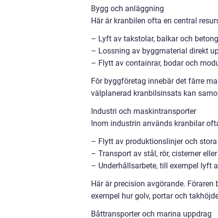
Bygg och anläggning
Här är kranbilen ofta en central resu
– Lyft av takstolar, balkar och beton
– Lossning av byggmaterial direkt upp
– Flytt av containrar, bodar och modu
För byggföretag innebär det färre mask
välplanerad kranbilsinsats kan sam
Industri och maskintransporter
Inom industrin används kranbilar ofta
– Flytt av produktionslinjer och stor
– Transport av stål, rör, cisterner el
– Underhållsarbete, till exempel lyft 
Här är precision avgörande. Föraren b
exempel hur golv, portar och takhöj
Båttransporter och marina uppdrag