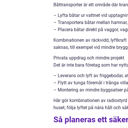
Båttransporter är ett område där kranb
– Lyfta båtar ur vattnet vid upptagni
– Transportera båtar mellan hamnar, 
– Placera båtar direkt på vaggor, vagn
Kombinationen av räckvidd, lyftkraft 
saknas, till exempel vid mindre bryggor
Privata uppdrag och mindre projekt
Det är inte bara företag som har nytt
– Leverans och lyft av friggebodar, a
– Flytt av tunga föremål i trånga vill
– Montering av mindre byggsatser på t
Här gör kombinationen av radiostyrd k
huset, följa lyftet på nära håll och säk
Så planeras ett säkert