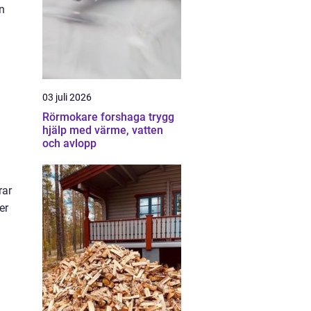
n
03 juli 2026
Rörmokare forshaga trygg
hjälp med värme, vatten
och avlopp
rar
er