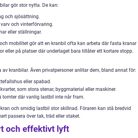
ilar gör stor nytta. De kan:
ng och sjösättning.
varv och vinterförvaring.
ar eller ställningar.
och mobilitet gör att en kranbil ofta kan arbeta där fasta kranar
 eller på platser där underlaget bara tillåter ett kortare stopp.
a av kranbilar. Även privatpersoner anlitar dem, bland annat för:
ttefallshus eller spabad.
akvarter, som stora stenar, byggmaterial eller maskiner.
omter där vanlig lastbil inte når fram.
ran och smidig lastbil stor skillnad. Föraren kan stå bredvid
ert passera över tak, träd eller staket.
 och effektivt lyft