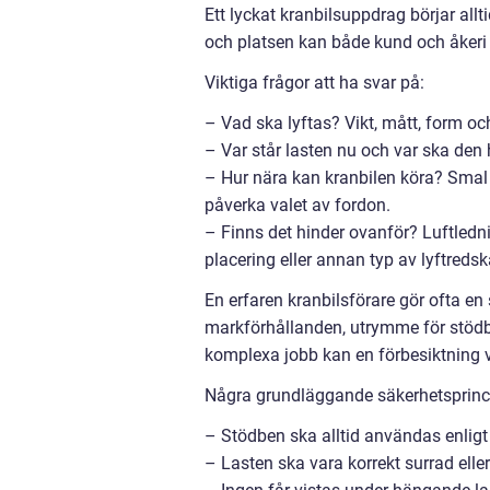
Ett lyckat kranbilsuppdrag börjar all
och platsen kan både kund och åkeri 
Viktiga frågor att ha svar på:
– Vad ska lyftas? Vikt, mått, form och
– Var står lasten nu och var ska den
– Hur nära kan kranbilen köra? Smal i
påverka valet av fordon.
– Finns det hinder ovanför? Luftledn
placering eller annan typ av lyftredsk
En erfaren kranbilsförare gör ofta en
markförhållanden, utrymme för stödbe
komplexa jobb kan en förbesiktning 
Några grundläggande säkerhetsprinc
– Stödben ska alltid användas enligt 
– Lasten ska vara korrekt surrad ell