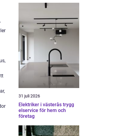
r
ler
us,
tt
ar,
31 juli 2026
Elektriker i västerås trygg
dor
elservice för hem och
företag