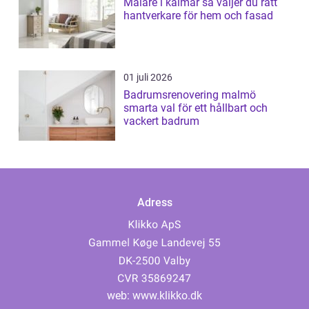
Målare i kalmar så väljer du rätt
hantverkare för hem och fasad
01 juli 2026
Badrumsrenovering malmö
smarta val för ett hållbart och
vackert badrum
Adress
web:
www.klikko.dk