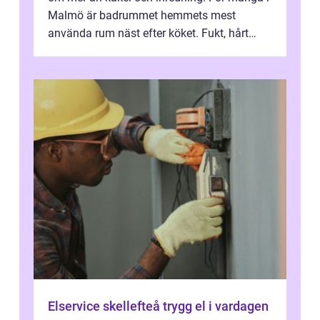
Malmö är badrummet hemmets mest
använda rum näst efter köket. Fukt, hårt
vatten och tät stadsbebyggelse ställer höga
...
Elservice skellefteå trygg el i vardagen