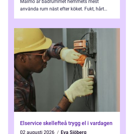
Malmö är badrummet hemmets mest
använda rum näst efter köket. Fukt, hårt
vatten och tät stadsbebyggelse ställer höga
...
Elservice skellefteå trygg el i vardagen
02 augusti 2026
Eva Sjöberg