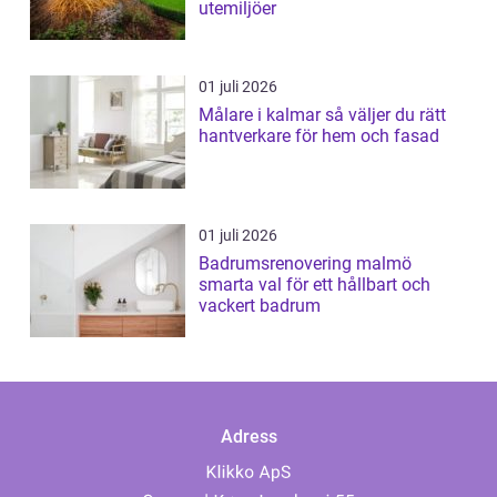
utemiljöer
01 juli 2026
Målare i kalmar så väljer du rätt
hantverkare för hem och fasad
01 juli 2026
Badrumsrenovering malmö
smarta val för ett hållbart och
vackert badrum
Adress