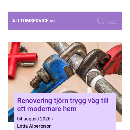
ALLTOMSERVICE.
se
Renovering tjörn trygg väg till
ett modernare hem
04 augusti 2026
Lotta Albertsson