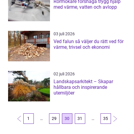
Rörmokare forshaga trygg hjälp
med värme, vatten och avlopp
03 juli 2026
Ved falun så väljer du rätt ved för
värme, trivsel och ekonomi
02 juli 2026
Landskapsarkitekt – Skapar
hållbara och inspirerande
utemiljöer
1
…
29
30
31
…
35