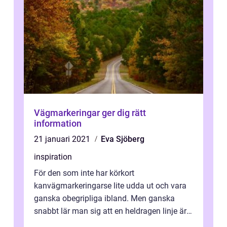
Vägmarkeringar ger dig rätt
information
21 januari 2021
Eva Sjöberg
inspiration
För den som inte har körkort
kanvägmarkeringarse lite udda ut och vara
ganska obegripliga ibland. Men ganska
snabbt lär man sig att en heldragen linje är
något man inte ska köra över alls, eller som