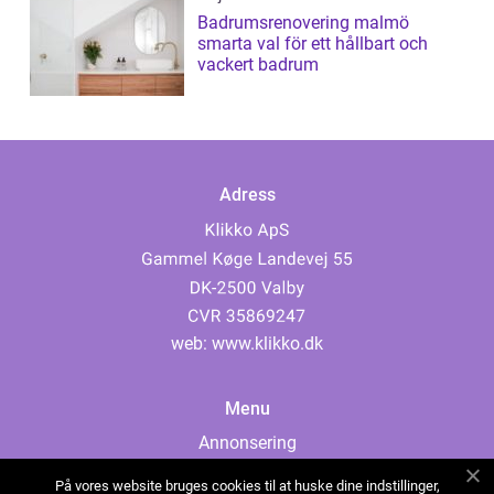
Badrumsrenovering malmö
smarta val för ett hållbart och
vackert badrum
Adress
web:
www.klikko.dk
Menu
Annonsering
Om oss
På vores website bruges cookies til at huske dine indstillinger,