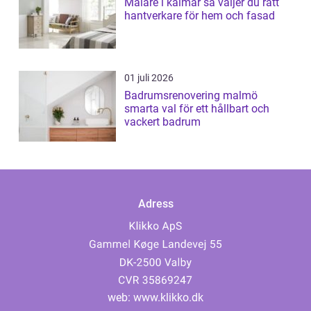
Målare i kalmar så väljer du rätt
hantverkare för hem och fasad
01 juli 2026
Badrumsrenovering malmö
smarta val för ett hållbart och
vackert badrum
Adress
web:
www.klikko.dk