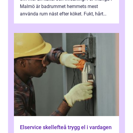
Malmö är badrummet hemmets mest
använda rum näst efter köket. Fukt, hårt
vatten och tät stadsbebyggelse ställer höga
...
Elservice skellefteå trygg el i vardagen