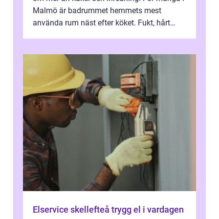
Malmö är badrummet hemmets mest
använda rum näst efter köket. Fukt, hårt
vatten och tät stadsbebyggelse ställer höga
...
Elservice skellefteå trygg el i vardagen