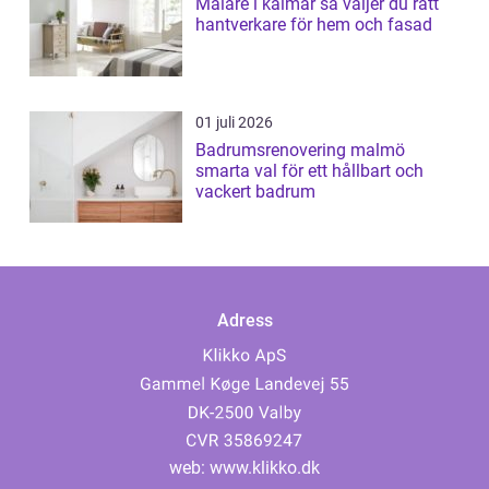
Målare i kalmar så väljer du rätt
hantverkare för hem och fasad
01 juli 2026
Badrumsrenovering malmö
smarta val för ett hållbart och
vackert badrum
Adress
web:
www.klikko.dk