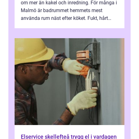
om mer än kakel och inredning. För många i
Malmö är badrummet hemmets mest
använda rum näst efter köket. Fukt, hårt
vatten och tät stadsbebyggelse ställer höga
...
Elservice skellefteå trygg el i vardagen