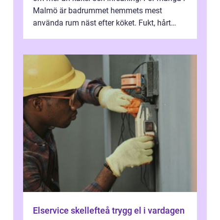
Malmö är badrummet hemmets mest
använda rum näst efter köket. Fukt, hårt
vatten och tät stadsbebyggelse ställer höga
...
Elservice skellefteå trygg el i vardagen