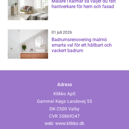
Målare i kalmar så väljer du rätt
hantverkare för hem och fasad
01 juli 2026
Badrumsrenovering malmö
smarta val för ett hållbart och
vackert badrum
Adress
web:
www.klikko.dk