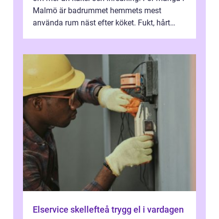
Malmö är badrummet hemmets mest
använda rum näst efter köket. Fukt, hårt
vatten och tät stadsbebyggelse ställer höga
...
Elservice skellefteå trygg el i vardagen