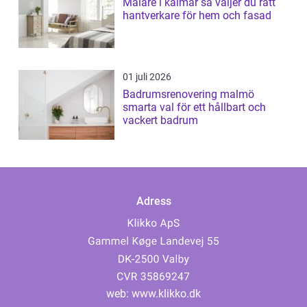
Målare i kalmar så väljer du rätt
hantverkare för hem och fasad
01 juli 2026
Badrumsrenovering malmö
smarta val för ett hållbart och
vackert badrum
Adress
web:
www.klikko.dk