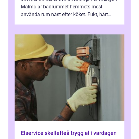
Malmö är badrummet hemmets mest
använda rum näst efter köket. Fukt, hårt
vatten och tät stadsbebyggelse ställer höga
...
Elservice skellefteå trygg el i vardagen