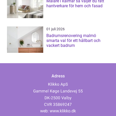
Målare i kalmar så väljer du rätt
hantverkare för hem och fasad
01 juli 2026
Badrumsrenovering malmö
smarta val för ett hållbart och
vackert badrum
Adress
web:
www.klikko.dk