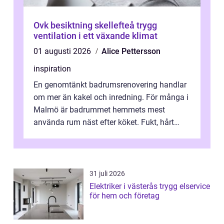
Ovk besiktning skellefteå trygg
ventilation i ett växande klimat
01 augusti 2026
Alice Pettersson
inspiration
En genomtänkt badrumsrenovering handlar
om mer än kakel och inredning. För många i
Malmö är badrummet hemmets mest
använda rum näst efter köket. Fukt, hårt
vatten och tät stadsbebyggelse ställer höga
...
31 juli 2026
Elektriker i västerås trygg elservice
för hem och företag