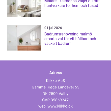
Målare i kalmar så väljer du rätt
hantverkare för hem och fasad
01 juli 2026
Badrumsrenovering malmö
smarta val för ett hållbart och
vackert badrum
Adress
web:
www.klikko.dk