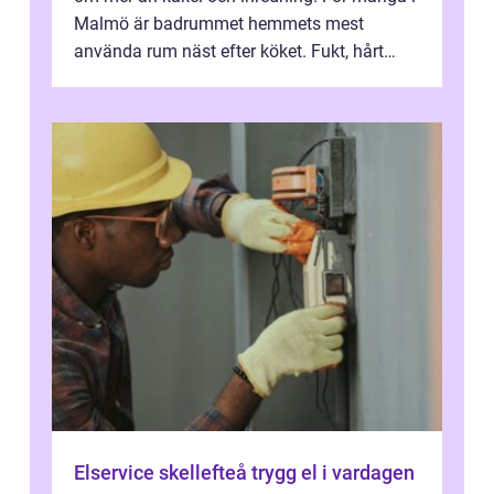
Malmö är badrummet hemmets mest
använda rum näst efter köket. Fukt, hårt
vatten och tät stadsbebyggelse ställer höga
...
Elservice skellefteå trygg el i vardagen