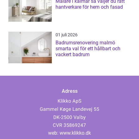
Målare i kalmar så väljer du rätt
hantverkare för hem och fasad
01 juli 2026
Badrumsrenovering malmö
smarta val för ett hållbart och
vackert badrum
Adress
web:
www.klikko.dk