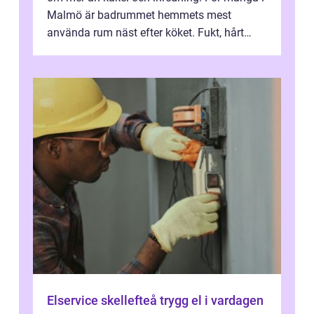
Malmö är badrummet hemmets mest
använda rum näst efter köket. Fukt, hårt
vatten och tät stadsbebyggelse ställer höga
...
Elservice skellefteå trygg el i vardagen