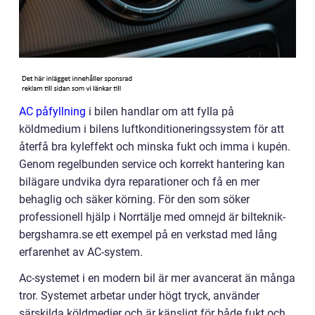
AC påfyllning
i bilen handlar om att fylla på
köldmedium i bilens luftkonditioneringssystem för att
återfå bra kyleffekt och minska fukt och imma i kupén.
Genom regelbunden service och korrekt hantering kan
bilägare undvika dyra reparationer och få en mer
behaglig och säker körning. För den som söker
professionell hjälp i Norrtälje med omnejd är bilteknik-
bergshamra.se ett exempel på en verkstad med lång
erfarenhet av AC-system.
Ac-systemet i en modern bil är mer avancerat än många
tror. Systemet arbetar under högt tryck, använder
särskilda köldmedier och är känsligt för både fukt och