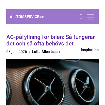
ALLTOMSERVICE.
se
AC-påfyllning för bilen: Så fungerar
det och så ofta behövs det
inspiration
08 juni 2026
Lotta Albertsson