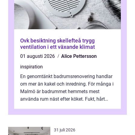
Ovk besiktning skellefteå trygg
ventilation i ett växande klimat
01 augusti 2026
Alice Pettersson
inspiration
En genomtänkt badrumsrenovering handlar
om mer än kakel och inredning. För många i
Malmö är badrummet hemmets mest
använda rum näst efter köket. Fukt, hårt
vatten och tät stadsbebyggelse ställer höga
...
31 juli 2026