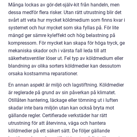
Många lockas av gör-det-själv-kit från handeln, men
dessa medför flera risker. Utan rätt utrustning blir det
svårt att veta hur mycket köldmedium som finns kvar i
systemet och hur mycket som ska fyllas på. För lite
mängd ger sämre kyleffekt och hög belastning på
kompressorn. För mycket kan skapa för höga tryck, ge
mekaniska skador och i värsta fall leda till att
säkerhetsventiler löser ut. Fel typ av köldmedium eller
blandning av olika sorters köldmedier kan dessutom
orsaka kostsamma reparationer.
En annan aspekt är miljö och lagstiftning. Köldmedier
är reglerade på grund av sin påverkan på klimatet.
Otillåten hantering, läckage eller tömning ut i luften
skadar inte bara miljön utan kan också bryta mot
gällande regler. Certifierade verkstäder har rätt
utrustning för att återvinna, väga och hantera
köldmedier på ett säkert sätt. De följer gällande