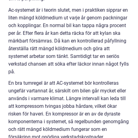
Ac-systemet är i teorin slutet, men i praktiken sipprar en
liten mängd köldmedium ut varje år genom packningar
och kopplingar. En normal bil kan tappa några procent
per år. Efter flera år kan detta räcka för att kylan ska
märkbart försämras. Då kan en kontrollerad påfyllning
återställa rätt mängd köldmedium och göra att
systemet arbetar som tänkt. Samtidigt tar en seriös
verkstad chansen att söka efter läckor innan något fylls
på.
En bra tumregel är att AC-systemet bör kontrolleras
ungefär vartannat år, särskilt om bilen går mycket eller
används i varmare klimat. Längre intervall kan leda till
att kompressorn tvingas jobba hårdare, vilket ökar
risken för haveri. En kompressor är en av de dyraste
komponenterna i systemet, så regelbunden genomgång
och rätt mängd köldmedium fungerar som en
försäkring mot onödiga verkstadskostnader.