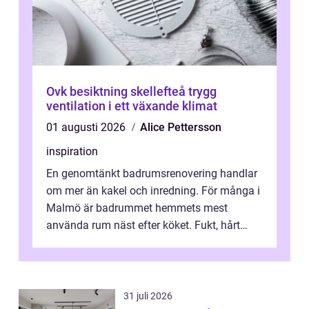
Ovk besiktning skellefteå trygg
ventilation i ett växande klimat
01 augusti 2026
Alice Pettersson
inspiration
En genomtänkt badrumsrenovering handlar
om mer än kakel och inredning. För många i
Malmö är badrummet hemmets mest
använda rum näst efter köket. Fukt, hårt
vatten och tät stadsbebyggelse ställer höga
...
31 juli 2026