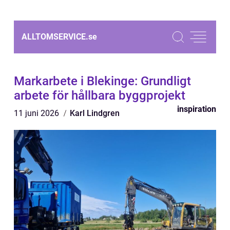
ALLTOMSERVICE.
se
Markarbete i Blekinge: Grundligt
arbete för hållbara byggprojekt
inspiration
11 juni 2026
Karl Lindgren