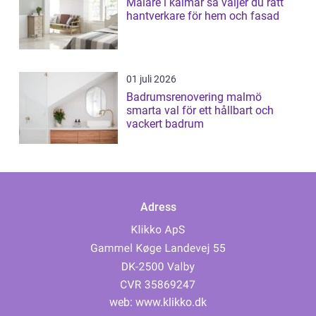
Målare i kalmar så väljer du rätt
hantverkare för hem och fasad
01 juli 2026
Badrumsrenovering malmö
smarta val för ett hållbart och
vackert badrum
Adress
web:
www.klikko.dk