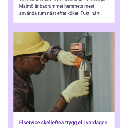
Malmö är badrummet hemmets mest
använda rum näst efter köket. Fukt, hårt
vatten och tät stadsbebyggelse ställer höga
...
Elservice skellefteå trygg el i vardagen