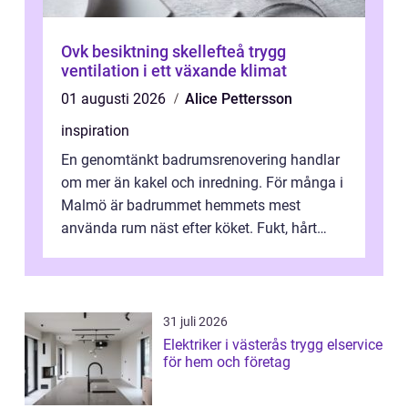
Ovk besiktning skellefteå trygg
ventilation i ett växande klimat
01 augusti 2026
Alice Pettersson
inspiration
En genomtänkt badrumsrenovering handlar
om mer än kakel och inredning. För många i
Malmö är badrummet hemmets mest
använda rum näst efter köket. Fukt, hårt
vatten och tät stadsbebyggelse ställer höga
...
31 juli 2026
Elektriker i västerås trygg elservice
för hem och företag