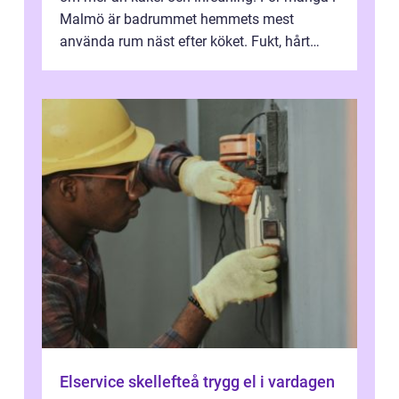
Malmö är badrummet hemmets mest
använda rum näst efter köket. Fukt, hårt
vatten och tät stadsbebyggelse ställer höga
...
Elservice skellefteå trygg el i vardagen