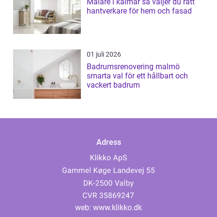
Målare i kalmar så väljer du rätt
hantverkare för hem och fasad
01 juli 2026
Badrumsrenovering malmö
smarta val för ett hållbart och
vackert badrum
Adress
web:
www.klikko.dk