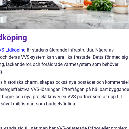
dköping
VS Lidköping
är stadens åldrande infrastruktur. Några av
ch deras VVS-system kan vara lika frestade. Detta för med sig
ing, läckande rör, och föråldrade värmesystem som behöver
g.
s historiska charm, skapas också nya bostäder och kommersiel
nergieffektiva VVS-lösningar. Efterfrågan på hållbart byggande
t högre, och nya projekt kräver en VVS-partner som är upp till
är såväl miljösmart som budgetvänliga.
a vända sig till när man har VVS-relaterade frågor eller problem.