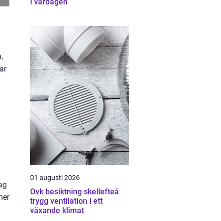
i vardagen
,
ar
01 augusti 2026
dag
Ovk besiktning skellefteå
mer
trygg ventilation i ett
växande klimat