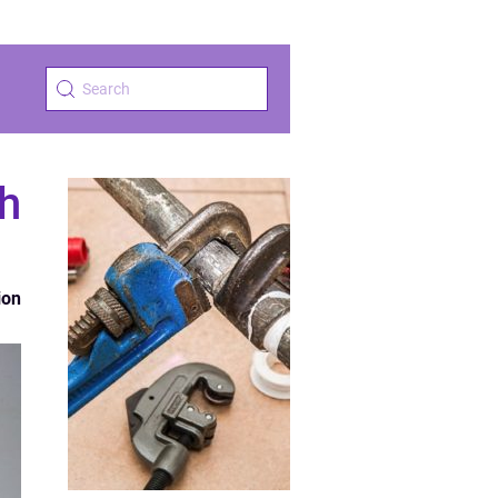
ch
ion