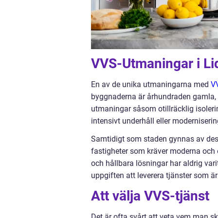
VVS-Utmaningar i Li
En av de unika utmaningarna med
V
byggnaderna är århundraden gamla, o
utmaningar såsom otillräcklig isoler
intensivt underhåll eller moderniserin
Samtidigt som staden gynnas av des
fastigheter som kräver moderna och e
och hållbara lösningar har aldrig vari
uppgiften att leverera tjänster som 
Att välja VVS-tjänst
Det är ofta svårt att veta vem man sk