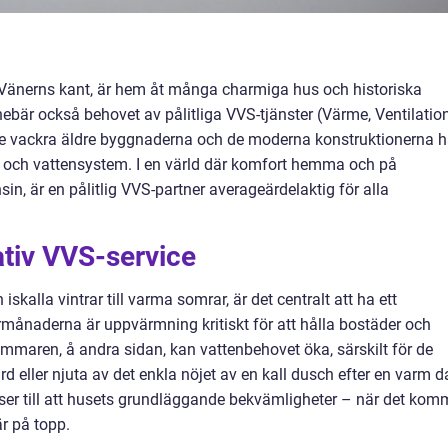
d Vänerns kant, är hem åt många charmiga hus och historiska
ebär också behovet av pålitliga VVS-tjänster (Värme, Ventilation
e de vackra äldre byggnaderna och de moderna konstruktionerna h
- och vattensystem. I en värld där komfort hemma och på
in, är en pålitlig VVS-partner averageärdelaktig för alla
ativ VVS-service
 iskalla vintrar till varma somrar, är det centralt att ha ett
månaderna är uppvärmning kritiskt för att hålla bostäder och
maren, å andra sidan, kan vattenbehovet öka, särskilt för de
rd eller njuta av det enkla nöjet av en kall dusch efter en varm 
m ser till att husets grundläggande bekvämligheter – när det kom
är på topp.