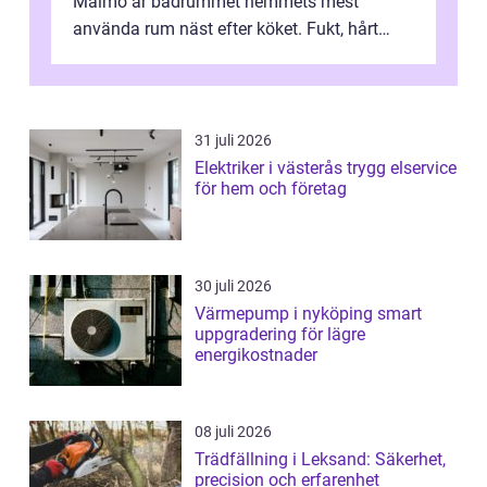
Malmö är badrummet hemmets mest
använda rum näst efter köket. Fukt, hårt
vatten och tät stadsbebyggelse ställer höga
...
31 juli 2026
Elektriker i västerås trygg elservice
för hem och företag
30 juli 2026
Värmepump i nyköping smart
uppgradering för lägre
energikostnader
08 juli 2026
Trädfällning i Leksand: Säkerhet,
precision och erfarenhet