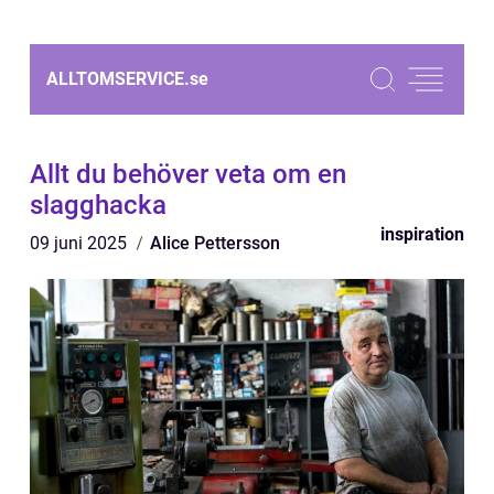
ALLTOMSERVICE.
se
Allt du behöver veta om en
slagghacka
inspiration
09 juni 2025
Alice Pettersson