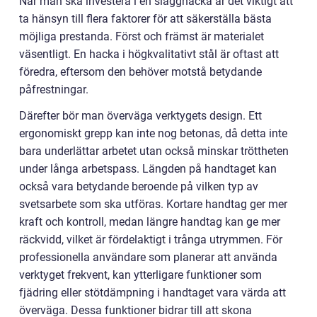
När man ska investera i en slagghacka är det viktigt att
ta hänsyn till flera faktorer för att säkerställa bästa
möjliga prestanda. Först och främst är materialet
väsentligt. En hacka i högkvalitativt stål är oftast att
föredra, eftersom den behöver motstå betydande
påfrestningar.
Därefter bör man överväga verktygets design. Ett
ergonomiskt grepp kan inte nog betonas, då detta inte
bara underlättar arbetet utan också minskar tröttheten
under långa arbetspass. Längden på handtaget kan
också vara betydande beroende på vilken typ av
svetsarbete som ska utföras. Kortare handtag ger mer
kraft och kontroll, medan längre handtag kan ge mer
räckvidd, vilket är fördelaktigt i trånga utrymmen. För
professionella användare som planerar att använda
verktyget frekvent, kan ytterligare funktioner som
fjädring eller stötdämpning i handtaget vara värda att
överväga. Dessa funktioner bidrar till att skona