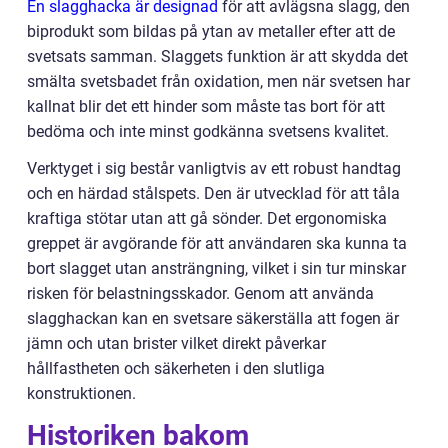
En slagghacka är designad
för att avlägsna slagg, den
biprodukt som bildas på ytan av metaller efter att de
svetsats samman. Slaggets funktion är att skydda det
smälta svetsbadet från oxidation, men när svetsen har
kallnat blir det ett hinder som måste tas bort för att
bedöma och inte minst godkänna svetsens kvalitet.
Verktyget i sig består vanligtvis av ett robust handtag
och en härdad stålspets. Den är utvecklad för att tåla
kraftiga stötar utan att gå sönder. Det ergonomiska
greppet är avgörande för att användaren ska kunna ta
bort slagget utan ansträngning, vilket i sin tur minskar
risken för belastningsskador. Genom att använda
slagghackan kan en svetsare säkerställa att fogen är
jämn och utan brister vilket direkt påverkar
hållfastheten och säkerheten i den slutliga
konstruktionen.
Historiken bakom