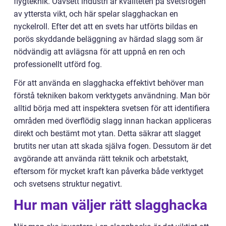
flygteknik. Oavsett industri är kvaliteten på svetsfogen
av yttersta vikt, och här spelar slagghackan en
nyckelroll. Efter det att en svets har utförts bildas en
porös skyddande beläggning av härdad slagg som är
nödvändig att avlägsna för att uppnå en ren och
professionellt utförd fog.
För att använda en slagghacka effektivt behöver man
förstå tekniken bakom verktygets användning. Man bör
alltid börja med att inspektera svetsen för att identifiera
områden med överflödig slagg innan hackan appliceras
direkt och bestämt mot ytan. Detta säkrar att slagget
brutits ner utan att skada själva fogen. Dessutom är det
avgörande att använda rätt teknik och arbetstakt,
eftersom för mycket kraft kan påverka både verktyget
och svetsens struktur negativt.
Hur man väljer rätt slagghacka