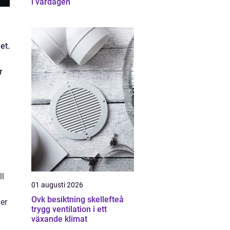
i vardagen
et.
r
ll
01 augusti 2026
Ovk besiktning skellefteå
er
trygg ventilation i ett
växande klimat