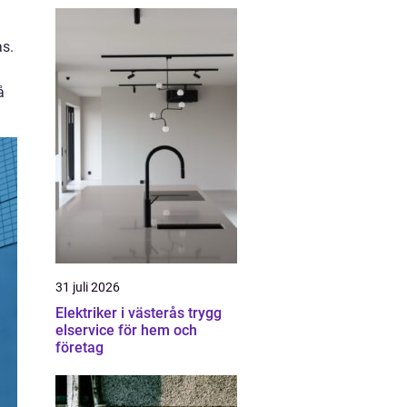
as.
å
31 juli 2026
Elektriker i västerås trygg
elservice för hem och
företag