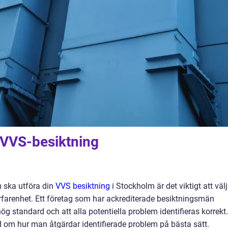
r VVS-besiktning
m ska utföra din
VVS besiktning
i Stockholm är det viktigt att väl
rfarenhet. Ett företag som har ackrediterade besiktningsmän
hög standard och att alla potentiella problem identifieras korrekt.
d om hur man åtgärdar identifierade problem på bästa sätt.