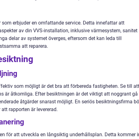
er som erbjuder en omfattande service. Detta innefattar att
pekter av din VVS-installation, inklusive värmesystem, sanitet
 inga delar av systemet överges, eftersom det kan leda till
ostsamma att reparera.
esiktning
jning
fektiv som möjligt är det bra att förbereda fastigheten. Se till at
s är åtkomliga. Efter besiktningen är det viktigt att noggrant gå
derade åtgärder snarast möjligt. En seriös besiktningsfirma bö
 att rapporten är levererad.
lanering
n för att utveckla en långsiktig underhållsplan. Detta kommer i