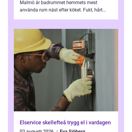
Malmö är badrummet hemmets mest
använda rum näst efter köket. Fukt, hårt
vatten och tät stadsbebyggelse ställer höga
...
Elservice skellefteå trygg el i vardagen
02 augusti 2026
Eva Sjöberg