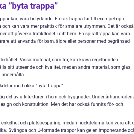
ka ”byta trappa”
appor kan vara betydande. En rak trappa tar till exempel upp
och kan vara mer praktisk för smalare utrymmen. Det är också
er att påverka trafikflödet i ditt hem. En spiraltrappa kan vara
vårare att använda för barn, äldre eller personer med begränsad
erhållet. Vissa material, som trä, kan kräva regelbunden
lla sitt utseende och kvalitet, medan andra material, som glas,
 underhålla.
kdelar med olika ”byta trappa”
viktig del av arkitekturen i hem och byggnader. Under århundraden
design och konstruktion. Men det har också funnits för- och
r enkelhet och platsbesparing, medan nackdelarna kan vara att 
nika. Svängda och U-formade trappor kan ge en imponerande oc