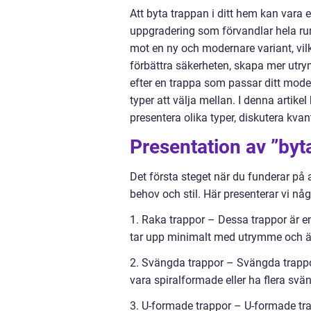
Att byta trappan i ditt hem kan vara
uppgradering som förvandlar hela rum
mot en ny och modernare variant, vilk
förbättra säkerheten, skapa mer utrym
efter en trappa som passar ditt modern
typer att välja mellan. I denna artike
presentera olika typer, diskutera kva
Presentation av ”byt
Det första steget när du funderar på 
behov och stil. Här presenterar vi n
1. Raka trappor – Dessa trappor är enk
tar upp minimalt med utrymme och är v
2. Svängda trappor – Svängda trappor
vara spiralformade eller ha flera sväng
3. U-formade trappor – U-formade tra