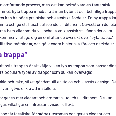
 en omfattande process, men det kan också vara en fantastisk
met. Byta trappa innebär att man byter ut den befintliga trapp
et kan ha både praktiska och estetiska fördelar. En ny trappa k
me och ge ett fräscht utseende till ditt hem. Oavsett om du leta
a hem eller om du vill behålla en klassisk stil, finns det olika
l kommer vi att ge dig en omfattande översikt över ”byta trappa”,
ntitativa mätningar, och gå igenom historiska för- och nackdelar.
a trappa”
att byta trappan är att välja vilken typ av trappa som passar din
ågra populära typer av trappor som du kan överväga:
la och raka, vilket gör dem till en tidlös och klassisk design. D
anligtvis enkla att installera.
 ger en mer elegant och dramatisk touch till ditt hem. De kan
ar, vilket ger en intressant visuell effekt.
ppor är idealiska för större utrymmen och ger en elegant och