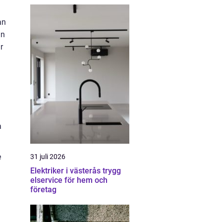
an
an
r
a
e
31 juli 2026
Elektriker i västerås trygg
elservice för hem och
företag