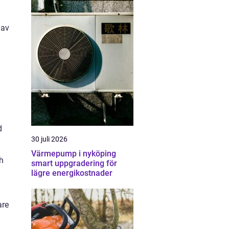
 av
d
30 juli 2026
Värmepump i nyköping
h
smart uppgradering för
lägre energikostnader
are