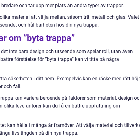
 bredare och tar upp mer plats än andra typer av trappor.
lika material att välja mellan, såsom trä, metall och glas. Valet
seendet och hållbarheten hos din nya trappa.
ar om ”byta trappa”
r det inte bara design och utseende som spelar roll, utan även
bättre förståelse för ”byta trappa” kan vi titta på några
ttra säkerheten i ditt hem. Exempelvis kan en räcke med rätt höj
r och fall.
trappa kan variera beroende på faktorer som material, design oc
ån olika leverantörer kan du få en bättre uppfattning om
et kan hålla i många år framöver. Att välja material och tillverk
rlänga livslängden på din nya trappa.