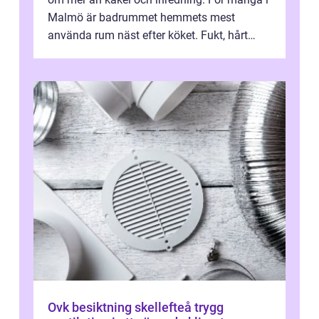
Malmö är badrummet hemmets mest
använda rum näst efter köket. Fukt, hårt
vatten och tät stadsbebyggelse ställer höga
...
Ovk besiktning skellefteå trygg