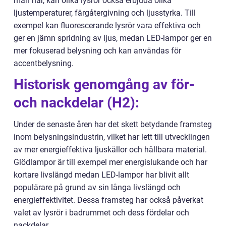
man har, kan olika lysrör också erbjuda olika
ljustemperaturer, färgåtergivning och ljusstyrka. Till
exempel kan fluorescerande lysrör vara effektiva och
ger en jämn spridning av ljus, medan LED-lampor ger en
mer fokuserad belysning och kan användas för
accentbelysning.
Historisk genomgång av för-
och nackdelar (H2):
Under de senaste åren har det skett betydande framsteg
inom belysningsindustrin, vilket har lett till utvecklingen
av mer energieffektiva ljuskällor och hållbara material.
Glödlampor är till exempel mer energislukande och har
kortare livslängd medan LED-lampor har blivit allt
populärare på grund av sin långa livslängd och
energieffektivitet. Dessa framsteg har också påverkat
valet av lysrör i badrummet och dess fördelar och
nackdelar.