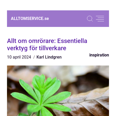
ALLTOMSERVICE.
se
Allt om omrörare: Essentiella
verktyg för tillverkare
inspiration
10 april 2024
Karl Lindgren