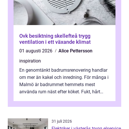
Ovk besiktning skellefteå trygg
ventilation i ett växande klimat
01 augusti 2026
Alice Pettersson
inspiration
En genomtänkt badrumsrenovering handlar
om mer än kakel och inredning. För många i
Malmö är badrummet hemmets mest
använda rum näst efter köket. Fukt, hårt
vatten och tät stadsbebyggelse ställer höga
...
31 juli 2026
Elektriker i västerås trygg elservice