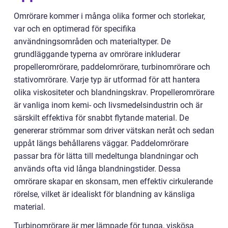
Omrörare kommer i många olika former och storlekar,
var och en optimerad för specifika
användningsområden och materialtyper. De
grundläggande typerna av omrörare inkluderar
propelleromrörare, paddelomrörare, turbinomrörare och
stativomrörare. Varje typ är utformad för att hantera
olika viskositeter och blandningskrav. Propelleromrörare
är vanliga inom kemi- och livsmedelsindustrin och är
särskilt effektiva för snabbt flytande material. De
genererar strömmar som driver vätskan neråt och sedan
uppåt längs behållarens väggar. Paddelomrörare
passar bra för lätta till medeltunga blandningar och
används ofta vid långa blandningstider. Dessa
omrörare skapar en skonsam, men effektiv cirkulerande
rörelse, vilket är idealiskt för blandning av känsliga
material.
Turbinomrörare är mer lämpade för tunga, viskösa