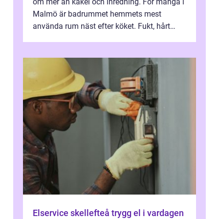
om mer än kakel och inredning. För många i
Malmö är badrummet hemmets mest
använda rum näst efter köket. Fukt, hårt
vatten och tät stadsbebyggelse ställer höga
...
Elservice skellefteå trygg el i vardagen