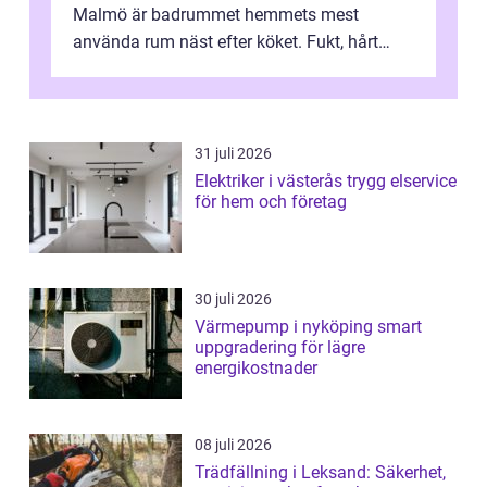
Malmö är badrummet hemmets mest
använda rum näst efter köket. Fukt, hårt
vatten och tät stadsbebyggelse ställer höga
...
31 juli 2026
Elektriker i västerås trygg elservice
för hem och företag
30 juli 2026
Värmepump i nyköping smart
uppgradering för lägre
energikostnader
08 juli 2026
Trädfällning i Leksand: Säkerhet,