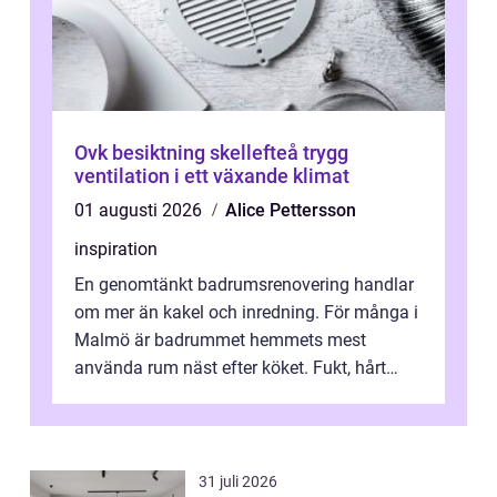
Ovk besiktning skellefteå trygg
ventilation i ett växande klimat
01 augusti 2026
Alice Pettersson
inspiration
En genomtänkt badrumsrenovering handlar
om mer än kakel och inredning. För många i
Malmö är badrummet hemmets mest
använda rum näst efter köket. Fukt, hårt
vatten och tät stadsbebyggelse ställer höga
...
31 juli 2026