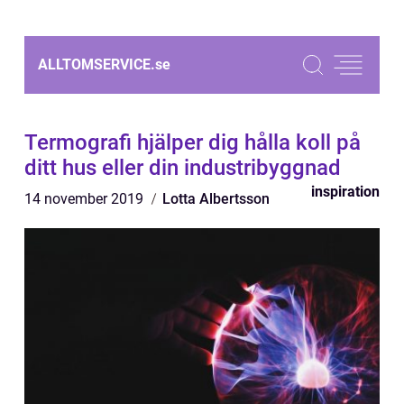
ALLTOMSERVICE.
se
Termografi hjälper dig hålla koll på
ditt hus eller din industribyggnad
inspiration
14 november 2019
Lotta Albertsson