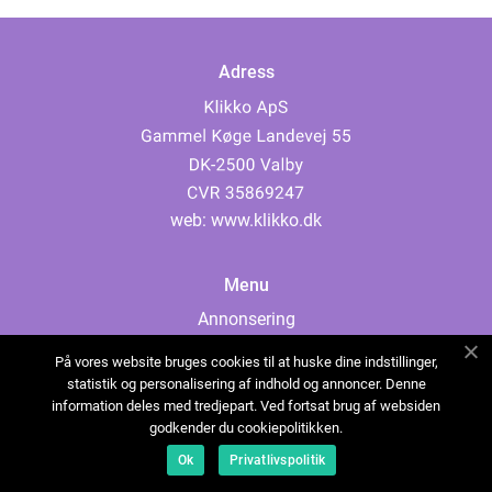
Adress
web:
www.klikko.dk
Menu
Annonsering
Om oss
På vores website bruges cookies til at huske dine indstillinger,
Cookies
statistik og personalisering af indhold og annoncer. Denne
information deles med tredjepart. Ved fortsat brug af websiden
Kontakta oss
godkender du cookiepolitikken.
Sitemap
Ok
Privatlivspolitik