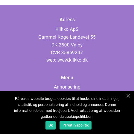
Adress
web:
www.klikko.dk
Menu
Annonsering
Om oss
På vores website bruges cookies til at huske dine indstillinger,
Cookies
statistik og personalisering af indhold og annoncer. Denne
information deles med tredjepart. Ved fortsat brug af websiden
Kontakta oss
godkender du cookiepolitikken.
Sitemap
Ok
Privatlivspolitik