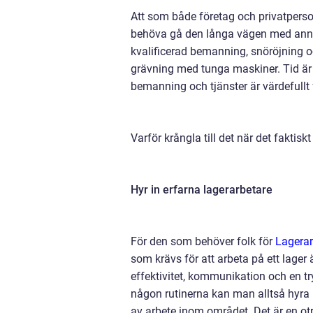
Att som både företag och privatperso
behöva gå den långa vägen med annon
kvalificerad bemanning, snöröjning oc
grävning med tunga maskiner. Tid är p
bemanning och tjänster är värdefull
Varför krångla till det när det faktisk
Hyr in erfarna lagerarbetare
För den som behöver folk för
Lagerar
som krävs för att arbeta på ett lager 
effektivitet, kommunikation och en tryg
någon rutinerna kan man alltså hyra 
av arbete inom området. Det är en otr