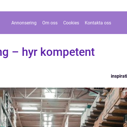
Annonsering
Om oss
Cookies
Kontakta oss
ing – hyr kompetent
inspirat