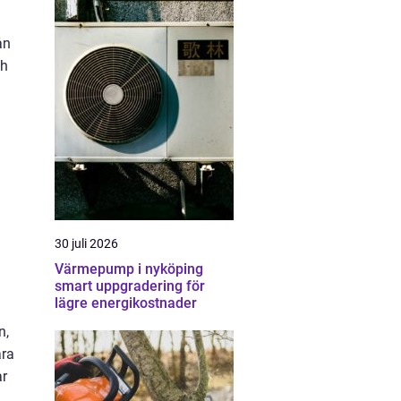
ån
ch
30 juli 2026
Värmepump i nyköping
smart uppgradering för
lägre energikostnader
n,
ära
ar