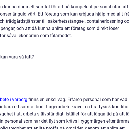
n kunna ringa ett samtal för att nå kompetent personal utan att
ser är guld värt. Ett företag som kan erbjuda hjälp med
allt fr
h trädgårdstjänster till säkerhetsstängsel, containerlossning o
engar, och att då kunna anlita ett företag som direkt löser
t för såväl ekonomin som tålamodet.
t kan vara så lätt?
bete i varberg
finns en enkel väg. Erfaren personal som har vad
är bara ett samtal bort. Lagerarbete kräver en bra fysisk konditio
ghet i att arbeta självständigt. Istället för att lägga tid på att l
in personal som har det flyt som krävs i ryggmärgen efter timm
olig trygghet att anlita proffs på området, genom att anlita ett