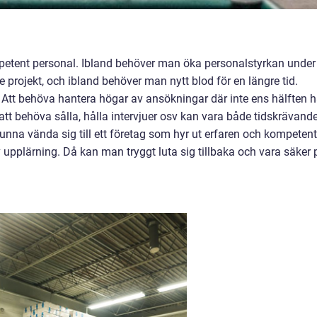
mpetent personal. Ibland behöver man öka personalstyrkan under
re projekt, och ibland behöver man nytt blod för en längre tid.
 Att behöva hantera högar av ansökningar där inte ens hälften h
tt behöva sålla, hålla intervjuer osv kan vara både tidskrävand
 kunna vända sig till ett företag som hyr ut erfaren och kompetent
upplärning. Då kan man tryggt luta sig tillbaka och vara säker 