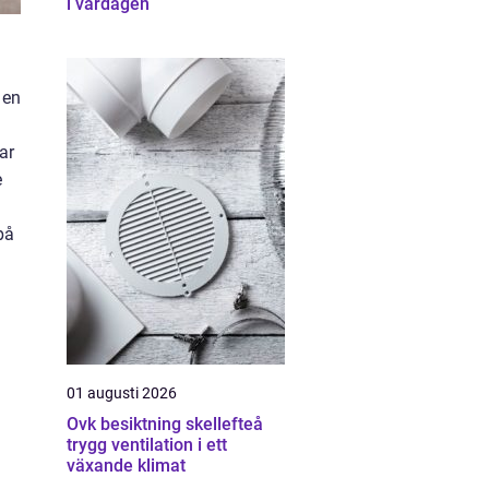
i vardagen
 en
ar
e
på
01 augusti 2026
Ovk besiktning skellefteå
trygg ventilation i ett
växande klimat