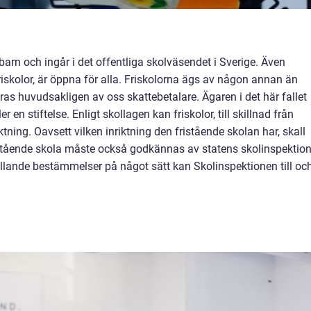
arn och ingår i det offentliga skolväsendet i Sverige. Även
riskolor, är öppna för alla. Friskolorna ägs av någon annan än
s huvudsakligen av oss skattebetalare. Ägaren i det här fallet
er en stiftelse. Enligt skollagen kan friskolor, till skillnad från
tning. Oavsett vilken inriktning den fristående skolan har, skall
fristående skola måste också godkännas av statens skolinspektion
llande bestämmelser på något sätt kan Skolinspektionen till oc