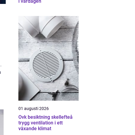
i vardagen
.
h
01 augusti 2026
Ovk besiktning skellefteå
trygg ventilation i ett
växande klimat