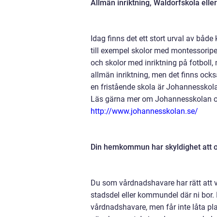
Allmän inriktning, Waldorfskola eller
Idag finns det ett stort urval av båd
till exempel skolor med montessorip
och skolor med inriktning på fotboll,
allmän inriktning, men det finns ocks
en fristående skola är Johannesskola
Läs gärna mer om Johannesskolan oc
http://www.johannesskolan.se/
Din hemkommun har skyldighet att or
Du som vårdnadshavare har rätt att vä
stadsdel eller kommundel där ni bor.
vårdnadshavare, men får inte låta plac