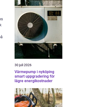
ns
k
på
30 juli 2026
Värmepump i nyköping
smart uppgradering för
lägre energikostnader
a