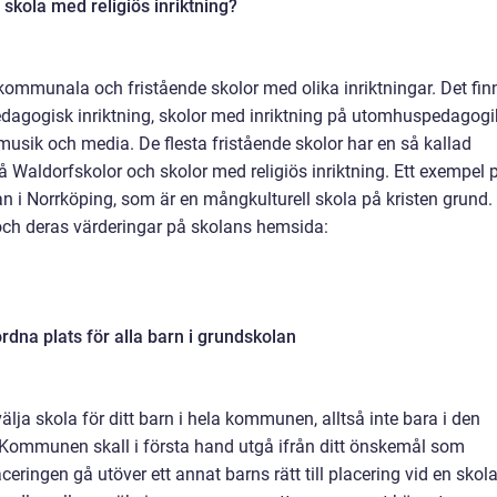
 skola med religiös inriktning?
e kommunala och fristående skolor med olika inriktningar.
Det fin
edagogisk inriktning, skolor med inriktning på utomhuspedagogi
 musik och media. De flesta fristående skolor har en så kallad
å Waldorfskolor och skolor med religiös inriktning. Ett exempel 
n i Norrköping, som är en mångkulturell skola på kristen grund.
h deras värderingar på skolans hemsida:
dna plats för alla barn i grundskolan
lja skola för ditt barn i hela kommunen, alltså inte bara i den
 Kommunen skall i första hand utgå ifrån ditt önskemål som
eringen gå utöver ett annat barns rätt till placering vid en skol