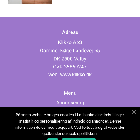
Adress
web:
www.klikko.dk
Menu
Annonsering
Om oss
På vores website bruges cookies til at huske dine indstillinger,
Cookies
statistik og personalisering af indhold og annoncer. Denne
information deles med tredjepart. Ved fortsat brug af websiden
Kontakta oss
godkender du cookiepolitikken.
Sitemap