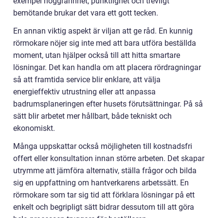
exempel noggrannhet, punktlighet och trevligt
bemötande brukar det vara ett gott tecken.
En annan viktig aspekt är viljan att ge råd. En kunnig
rörmokare nöjer sig inte med att bara utföra beställda
moment, utan hjälper också till att hitta smartare
lösningar. Det kan handla om att placera rördragningar
så att framtida service blir enklare, att välja
energieffektiv utrustning eller att anpassa
badrumsplaneringen efter husets förutsättningar. På så
sätt blir arbetet mer hållbart, både tekniskt och
ekonomiskt.
Många uppskattar också möjligheten till kostnadsfri
offert eller konsultation innan större arbeten. Det skapar
utrymme att jämföra alternativ, ställa frågor och bilda
sig en uppfattning om hantverkarens arbetssätt. En
rörmokare som tar sig tid att förklara lösningar på ett
enkelt och begripligt sätt bidrar dessutom till att göra