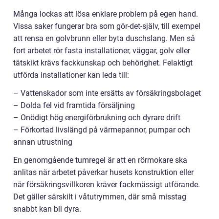
Många lockas att lösa enklare problem på egen hand.
Vissa saker fungerar bra som gör-det-själv, till exempel
att rensa en golvbrunn eller byta duschslang. Men så
fort arbetet rör fasta installationer, väggar, golv eller
tätskikt krävs fackkunskap och behörighet. Felaktigt
utförda installationer kan leda till:
– Vattenskador som inte ersätts av försäkringsbolaget
– Dolda fel vid framtida försäljning
– Onödigt hög energiförbrukning och dyrare drift
– Förkortad livslängd på värmepannor, pumpar och
annan utrustning
En genomgående tumregel är att en rörmokare ska
anlitas när arbetet påverkar husets konstruktion eller
när försäkringsvillkoren kräver fackmässigt utförande.
Det gäller särskilt i våtutrymmen, där små misstag
snabbt kan bli dyra.