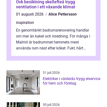
Ovk besiktning skellefteå trygg
ventilation i ett växande klimat
01 augusti 2026
Alice Pettersson
inspiration
En genomtänkt badrumsrenovering handlar
om mer än kakel och inredning. För många i
Malmö är badrummet hemmets mest
använda rum näst efter köket. Fukt, hårt
vatten och tät stadsbebyggelse ställer höga
...
31 juli 2026
Elektriker i västerås trygg elservice
för hem och företag
30 juli 2026