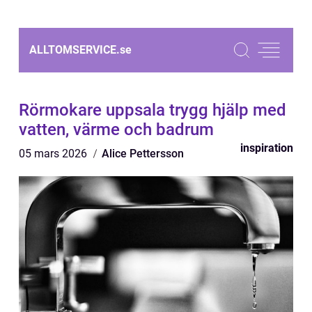
ALLTOMSERVICE.
se
Rörmokare uppsala trygg hjälp med
vatten, värme och badrum
inspiration
05 mars 2026
Alice Pettersson