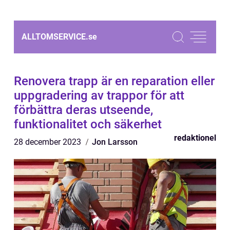
ALLTOMSERVICE.
se
Renovera trapp är en reparation eller
uppgradering av trappor för att
förbättra deras utseende,
funktionalitet och säkerhet
redaktionel
28 december 2023
Jon Larsson