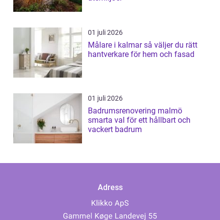
01 juli 2026
Målare i kalmar så väljer du rätt
hantverkare för hem och fasad
01 juli 2026
Badrumsrenovering malmö
smarta val för ett hållbart och
vackert badrum
Adress