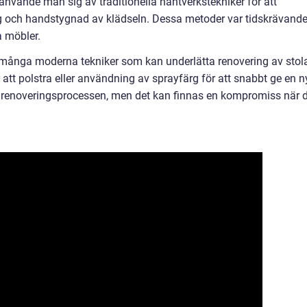
n använde man sig av traditionella hantverkstekniker för att
g och handstygnad av klädseln. Dessa metoder var tidskrävand
a möbler.
 många moderna tekniker som kan underlätta renovering av stola
att polstra eller användning av sprayfärg för att snabbt ge en n
 renoveringsprocessen, men det kan finnas en kompromiss när 