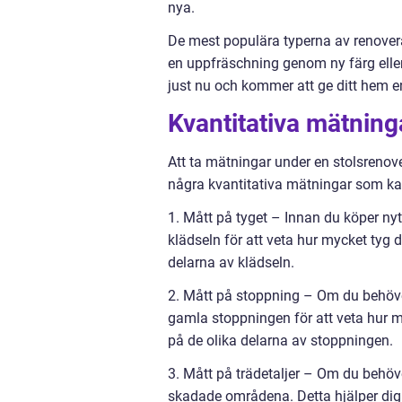
nya.
De mest populära typerna av renovera
en uppfräschning genom ny färg eller 
just nu och kommer att ge ditt hem e
Kvantitativa mätning
Att ta mätningar under en stolsrenover
några kvantitativa mätningar som kan 
1. Mått på tyget – Innan du köper nytt
klädseln för att veta hur mycket tyg 
delarna av klädseln.
2. Mått på stoppning – Om du behöver
gamla stoppningen för att veta hur m
på de olika delarna av stoppningen.
3. Mått på trädetaljer – Om du behöve
skadade områdena. Detta hjälper dig a