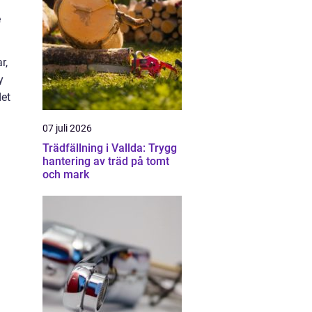
e
r,
y
det
07 juli 2026
Trädfällning i Vallda: Trygg
hantering av träd på tomt
och mark