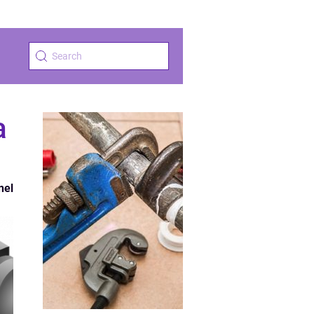
a
nel