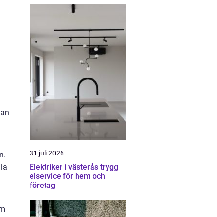
kan
31 juli 2026
n.
Elektriker i västerås trygg
lla
elservice för hem och
företag
om