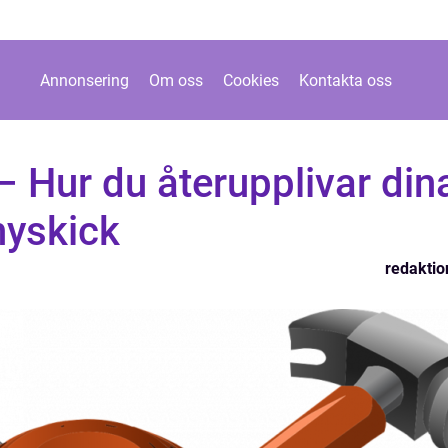
Annonsering
Om oss
Cookies
Kontakta oss
– Hur du återupplivar din
 nyskick
redaktio