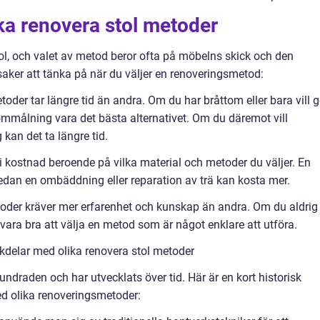
ika renovera stol metoder
stol, och valet av metod beror ofta på möbelns skick och den
saker att tänka på när du väljer en renoveringsmetod:
der tar längre tid än andra. Om du har bråttom eller bara vill g
ommålning vara det bästa alternativet. Om du däremot vill
an det ta längre tid.
i kostnad beroende på vilka material och metoder du väljer. En
medan en ombäddning eller reparation av trä kan kosta mer.
toder kräver mer erfarenhet och kunskap än andra. Om du aldrig
 vara bra att välja en metod som är något enklare att utföra.
kdelar med olika renovera stol metoder
undraden och har utvecklats över tid. Här är en kort historisk
d olika renoveringsmetoder: