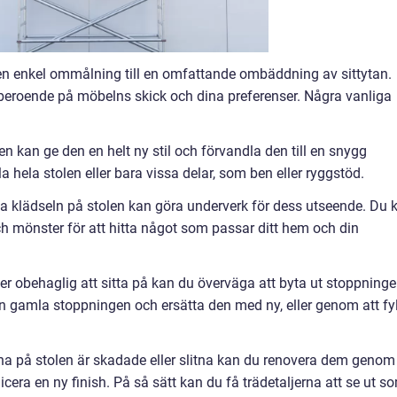
 en enkel ommålning till en omfattande ombäddning av sittytan.
r beroende på möbelns skick och dina preferenser. Några vanliga
n kan ge den en helt ny stil och förvandla den till en snygg
a hela stolen eller bara vissa delar, som ben eller ryggstöd.
la klädseln på stolen kan göra underverk för dess utseende. Du 
och mönster för att hitta något som passar ditt hem och din
ller obehaglig att sitta på kan du överväga att byta ut stoppninge
n gamla stoppningen och ersätta den med ny, eller genom att fy
rna på stolen är skadade eller slitna kan du renovera dem genom
plicera en ny finish. På så sätt kan du få trädetaljerna att se ut s