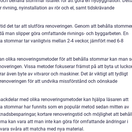
ch behålla stommar istället för att göra en nybyggnation. Dett
 rivning, nyinstallation av rör och el, samt tidskrävande
tid det tar att slutföra renoveringen. Genom att behålla stomme
 då man slipper göra omfattande rivnings- och byggarbeten. En
a stommar tar vanligtvis mellan 2-4 veckor, jämfört med 6-8
lan olika renoveringsmetoder för att behålla stommar kan man s
enoveringen. Vissa metoder fokuserar främst på att byta ut lucko
 även byte av vitvaror och maskiner. Det är viktigt att tydligt
 renoveringen för att undvika missförstånd och oönskade
nackdelar med olika renoveringsmetoder kan hjälpa läsaren att
lla stommar har funnits som en populär metod sedan mitten av
tnadsbesparingar, kortare renoveringstid och möjlighet att behål
na kan vara att man inte kan göra för omfattande ändringar i
n vara svåra att matcha med nya material.