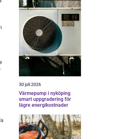
a
n
e
r
30 juli 2026
Värmepump i nyköping
smart uppgradering för
lägre energikostnader
la