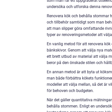
som man får ett uppgraderat utseende
undersöka och utforska denna renove
Renovera kök och behålla stommar han
och tillbehör samtidigt som man beh
att man slipper göra omfattande rivni
typer av renoveringsmetoder att väl
En vanlig metod för att renovera kök
bänkskivor. Genom att välja nya mater
ett brett utbud av material att välja m
beror på den önskade stilen och håll
En annan metod är att byta ut köksma
man både förbättra kökets funktione
modeller att välja mellan, så det är v
för behoven och budgeten.
När det gäller quantitativa mätning
behålla stommen. Enligt en undersökn