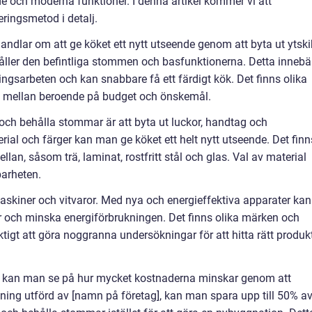
 och moderna funktioner. I denna artikel kommer vi att
ringsmetod i detalj.
dlar om att ge köket ett nytt utseende genom att byta ut ytski
åller den befintliga stommen och basfunktionerna. Detta innebä
ngsarbeten och kan snabbare få ett färdigt kök. Det finns olika
ja mellan beroende på budget och önskemål.
 och behålla stommar är att byta ut luckor, handtag och
ial och färger kan man ge köket ett helt nytt utseende. Det finn
ellan, såsom trä, laminat, rostfritt stål och glas. Val av material
barheten.
skiner och vitvaror. Med nya och energieffektiva apparater kan
r och minska energiförbrukningen. Det finns olika märken och
iktigt att göra noggranna undersökningar för att hitta rätt produk
ar kan man se på hur mycket kostnaderna minskar genom att
ing utförd av [namn på företag], kan man spara upp till 50% a