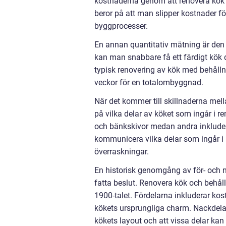
kostnaderna genom att renovera kök o
beror på att man slipper kostnader för
byggprocesser.
En annan quantitativ mätning är den 
kan man snabbare få ett färdigt kök
typisk renovering av kök med behålln
veckor för en totalombyggnad.
När det kommer till skillnaderna mel
på vilka delar av köket som ingår i r
och bänkskivor medan andra inkluderar
kommunicera vilka delar som ingår i
överraskningar.
En historisk genomgång av för- och 
fatta beslut. Renovera kök och behå
1900-talet. Fördelarna inkluderar kos
kökets ursprungliga charm. Nackdelar
kökets layout och att vissa delar ka