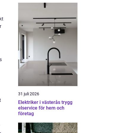
kt
r
s
31 juli 2026
t
Elektriker i västerås trygg
elservice för hem och
företag
v