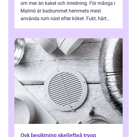
om mer än kakel och inredning. För många i
Malmö är badrummet hemmets mest
använda rum näst efter köket. Fukt, hårt
vatten och tät stadsbebyggelse ställer höga
...
Ovk besiktning skellefteå trygg