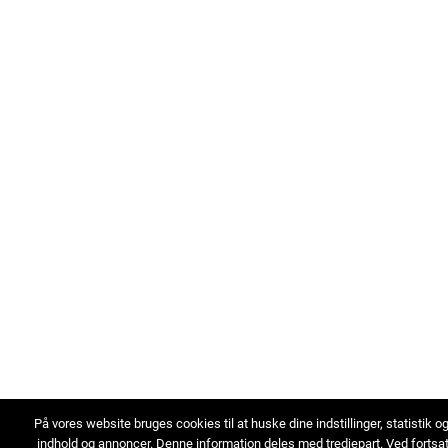
På vores website bruges cookies til at huske dine indstillinger, statistik o
indhold og annoncer. Denne information deles med tredjepart. Ved fortsa