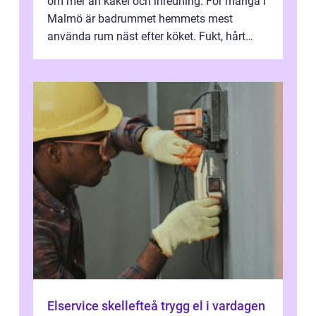
om mer än kakel och inredning. För många i
Malmö är badrummet hemmets mest
använda rum näst efter köket. Fukt, hårt
vatten och tät stadsbebyggelse ställer höga
...
Elservice skellefteå trygg el i vardagen